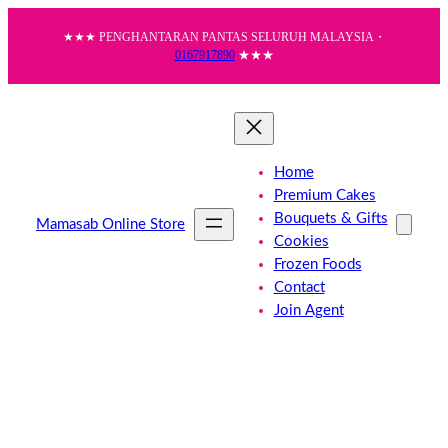
Skip
★★★ PENGHANTARAN PANTAS SELURUH MALAYSIA・
to
0167917890
★★★
content
Home
Premium Cakes
Bouquets & Gifts
Mamasab Online Store
Cookies
Frozen Foods
Contact
Join Agent